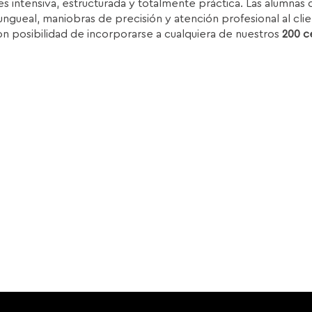
s intensiva, estructurada y totalmente práctica. Las alumnas d
.850,00€.
1.399,00€.
ungueal, maniobras de precisión y atención profesional al clie
on posibilidad de incorporarse a cualquiera de nuestros
200 c