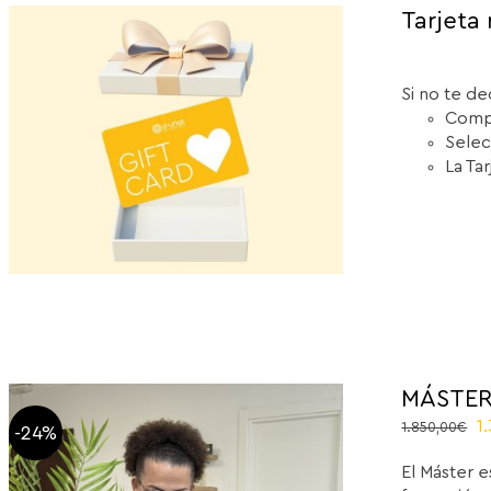
Tarjeta 
Si no te de
Compr
Selec
La Ta
MÁSTER
O
1
1.850,00
€
-24%
p
El Máster e
w