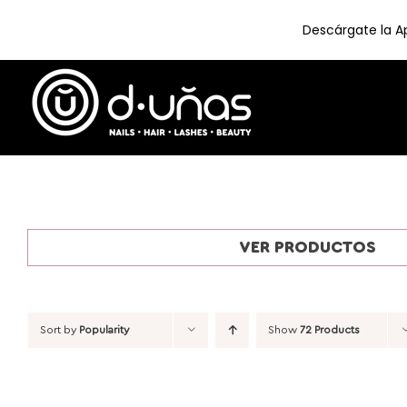
Descárgate la Ap
Skip
to
content
VER PRODUCTOS
Sort by
Popularity
Show
72 Products