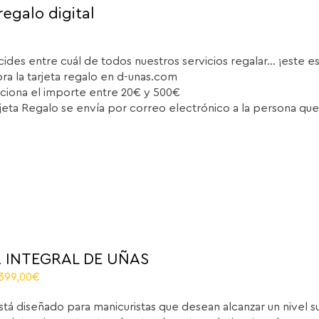
regalo digital
cides entre cuál de todos nuestros servicios regalar... ¡este e
a la tarjeta regalo en d-unas.com
ciona el importe entre 20€ y 500€
rjeta Regalo se envía por correo electrónico a la persona que
 INTEGRAL DE UÑAS
riginal
Current
.399,00
€
rice
price
stá diseñado para manicuristas que desean alcanzar un nivel 
as:
is: