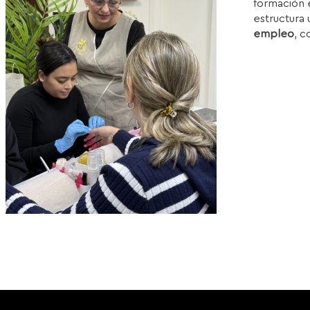
formación e
1
estructura 
empleo
, c