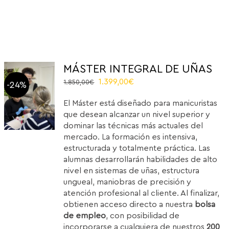
MÁSTER INTEGRAL DE UÑAS
Original
Current
1.399,00
€
1.850,00
€
-24%
price
price
El Máster está diseñado para manicuristas
was:
is:
que desean alcanzar un nivel superior y
1.850,00€.
1.399,00€.
dominar las técnicas más actuales del
mercado. La formación es intensiva,
estructurada y totalmente práctica. Las
alumnas desarrollarán habilidades de alto
nivel en sistemas de uñas, estructura
ungueal, maniobras de precisión y
atención profesional al cliente. Al finalizar,
obtienen acceso directo a nuestra
bolsa
de empleo
, con posibilidad de
incorporarse a cualquiera de nuestros
200