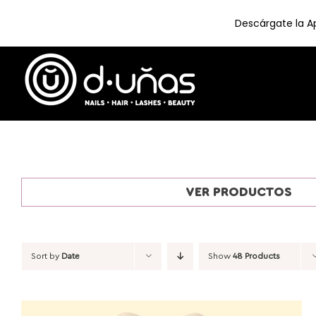
Descárgate la Ap
Skip
to
content
VER PRODUCTOS
Sort by
Date
Show
48 Products