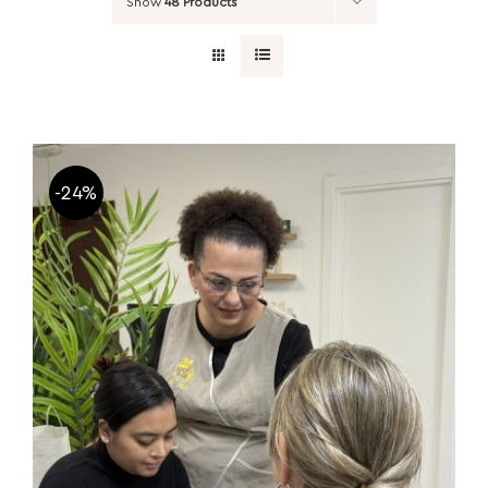
Show
48 Products
-24%