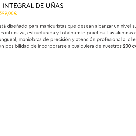
 INTEGRAL DE UÑAS
El
.399,00
€
recio
precio
stá diseñado para manicuristas que desean alcanzar un nivel 
iginal
actual
s intensiva, estructurada y totalmente práctica. Las alumnas d
ra:
es:
ungueal, maniobras de precisión y atención profesional al clie
.850,00€.
1.399,00€.
on posibilidad de incorporarse a cualquiera de nuestros
200 c