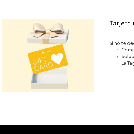
Tarjeta 
Si no te de
Compr
Selec
La Ta