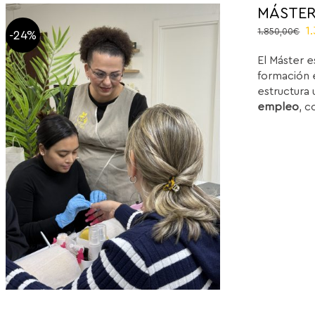
MÁSTER
El
1
1.850,00
€
-24%
p
El Máster e
or
formación e
e
estructura 
1
empleo
, c