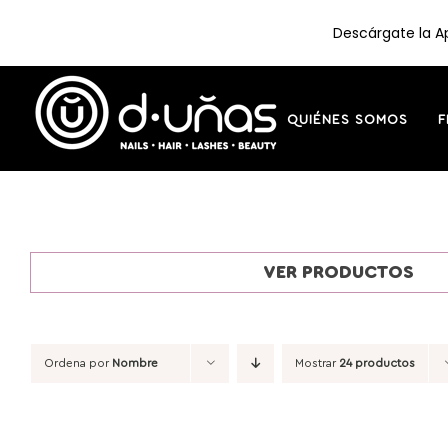
Descárgate la Ap
Saltar
al
contenido
QUIÉNES SOMOS
F
VER PRODUCTOS
Ordena por
Nombre
Mostrar
24 productos