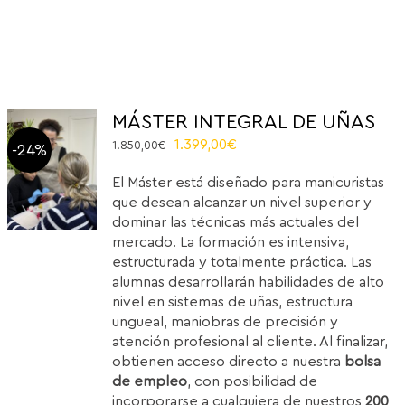
MÁSTER INTEGRAL DE UÑAS
El
El
1.399,00
€
1.850,00
€
-24%
precio
precio
El Máster está diseñado para manicuristas
original
actual
que desean alcanzar un nivel superior y
era:
es:
dominar las técnicas más actuales del
1.850,00€.
1.399,00€.
mercado. La formación es intensiva,
estructurada y totalmente práctica. Las
alumnas desarrollarán habilidades de alto
nivel en sistemas de uñas, estructura
ungueal, maniobras de precisión y
atención profesional al cliente. Al finalizar,
obtienen acceso directo a nuestra
bolsa
de empleo
, con posibilidad de
incorporarse a cualquiera de nuestros
200