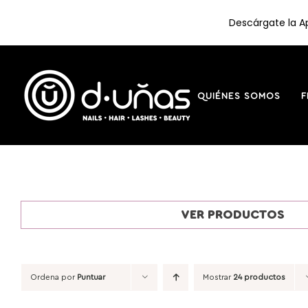
Descárgate la Ap
Saltar
al
contenido
QUIÉNES SOMOS
F
VER PRODUCTOS
Ordena por
Puntuar
Mostrar
24 productos