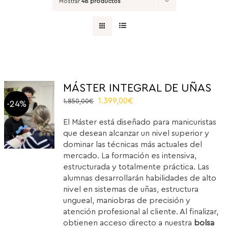
Mostrar
48 productos
MÁSTER INTEGRAL DE UÑAS
El
El
1.399,00
€
1.850,00
€
-24%
precio
precio
El Máster está diseñado para manicuristas
original
actual
que desean alcanzar un nivel superior y
era:
es:
dominar las técnicas más actuales del
1.850,00€.
1.399,00€.
mercado. La formación es intensiva,
estructurada y totalmente práctica. Las
alumnas desarrollarán habilidades de alto
nivel en sistemas de uñas, estructura
ungueal, maniobras de precisión y
atención profesional al cliente. Al finalizar,
obtienen acceso directo a nuestra
bolsa