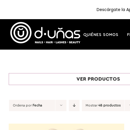
Descárgate la Ap
Saltar
al
contenido
QUIÉNES SOMOS
F
VER PRODUCTOS
Ordena por
Fecha
Mostrar
48 productos