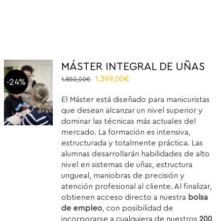
MÁSTER INTEGRAL DE UÑAS
El
El
1.399,00
€
1.850,00
€
-24%
precio
precio
El Máster está diseñado para manicuristas
original
actual
que desean alcanzar un nivel superior y
era:
es:
dominar las técnicas más actuales del
1.850,00€.
1.399,00€.
mercado. La formación es intensiva,
estructurada y totalmente práctica. Las
alumnas desarrollarán habilidades de alto
nivel en sistemas de uñas, estructura
ungueal, maniobras de precisión y
atención profesional al cliente. Al finalizar,
obtienen acceso directo a nuestra
bolsa
de empleo
, con posibilidad de
incorporarse a cualquiera de nuestros
200