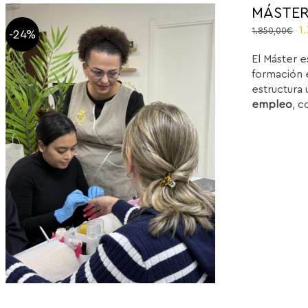
MÁSTER
El
1
1.850,00
€
-24%
p
El Máster e
or
formación e
e
estructura 
1
empleo
, c