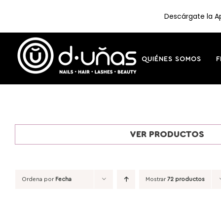
Descárgate la Ap
Saltar
al
contenido
QUIÉNES SOMOS
F
VER PRODUCTOS
Ordena por
Fecha
Mostrar
72 productos