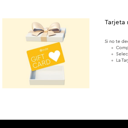
Tarjeta 
Si no te de
Compr
Selec
La Ta