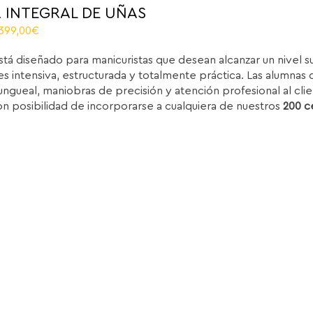
 INTEGRAL DE UÑAS
El
.399,00
€
recio
precio
stá diseñado para manicuristas que desean alcanzar un nivel 
iginal
actual
s intensiva, estructurada y totalmente práctica. Las alumnas d
ra:
es:
ungueal, maniobras de precisión y atención profesional al clie
.850,00€.
1.399,00€.
on posibilidad de incorporarse a cualquiera de nuestros
200 c