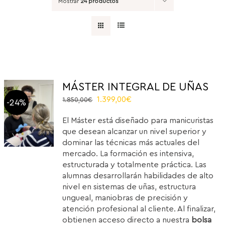
Mostrar
24 productos
MÁSTER INTEGRAL DE UÑAS
El
El
1.399,00
€
1.850,00
€
-24%
precio
precio
El Máster está diseñado para manicuristas
original
actual
que desean alcanzar un nivel superior y
era:
es:
dominar las técnicas más actuales del
1.850,00€.
1.399,00€.
mercado. La formación es intensiva,
estructurada y totalmente práctica. Las
alumnas desarrollarán habilidades de alto
nivel en sistemas de uñas, estructura
ungueal, maniobras de precisión y
atención profesional al cliente. Al finalizar,
obtienen acceso directo a nuestra
bolsa