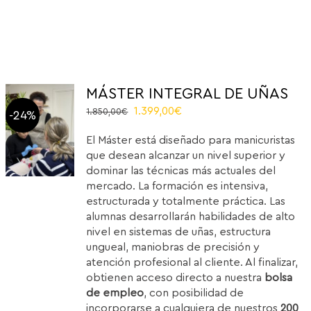
MÁSTER INTEGRAL DE UÑAS
El
El
1.399,00
€
1.850,00
€
-24%
precio
precio
El Máster está diseñado para manicuristas
original
actual
que desean alcanzar un nivel superior y
era:
es:
dominar las técnicas más actuales del
1.850,00€.
1.399,00€.
mercado. La formación es intensiva,
estructurada y totalmente práctica. Las
alumnas desarrollarán habilidades de alto
nivel en sistemas de uñas, estructura
ungueal, maniobras de precisión y
atención profesional al cliente. Al finalizar,
obtienen acceso directo a nuestra
bolsa
de empleo
, con posibilidad de
incorporarse a cualquiera de nuestros
200