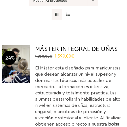
Mostrar
72 productos
MÁSTER INTEGRAL DE UÑAS
El
El
1.399,00
€
1.850,00
€
-24%
precio
precio
El Máster está diseñado para manicuristas
original
actual
que desean alcanzar un nivel superior y
era:
es:
dominar las técnicas más actuales del
1.850,00€.
1.399,00€.
mercado. La formación es intensiva,
estructurada y totalmente práctica. Las
alumnas desarrollarán habilidades de alto
nivel en sistemas de uñas, estructura
ungueal, maniobras de precisión y
atención profesional al cliente. Al finalizar,
obtienen acceso directo a nuestra
bolsa