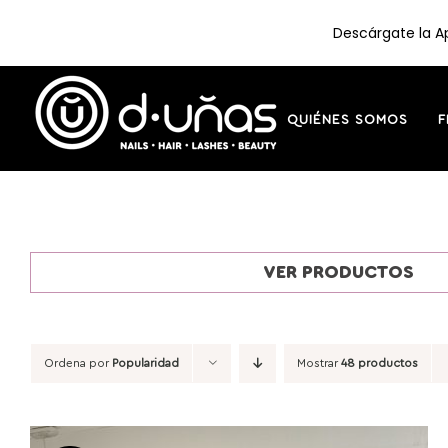
Descárgate la Ap
Saltar
al
contenido
QUIÉNES SOMOS
F
VER PRODUCTOS
Ordena por
Popularidad
Mostrar
48 productos