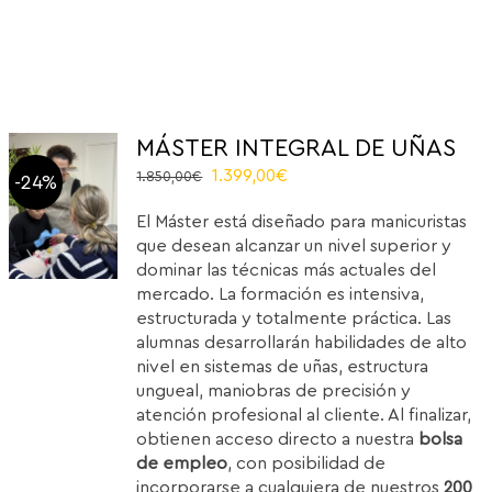
MÁSTER INTEGRAL DE UÑAS
El
El
1.399,00
€
1.850,00
€
-24%
precio
precio
El Máster está diseñado para manicuristas
original
actual
que desean alcanzar un nivel superior y
era:
es:
dominar las técnicas más actuales del
1.850,00€.
1.399,00€.
mercado. La formación es intensiva,
estructurada y totalmente práctica. Las
alumnas desarrollarán habilidades de alto
nivel en sistemas de uñas, estructura
ungueal, maniobras de precisión y
atención profesional al cliente. Al finalizar,
obtienen acceso directo a nuestra
bolsa
de empleo
, con posibilidad de
incorporarse a cualquiera de nuestros
200