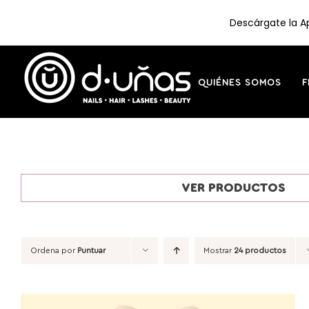
Descárgate la Ap
Saltar
al
contenido
QUIÉNES SOMOS
F
VER PRODUCTOS
Ordena por
Puntuar
Mostrar
24 productos