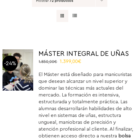
Mostrar
72 productos
MÁSTER INTEGRAL DE UÑAS
El
El
1.399,00
€
1.850,00
€
-24%
precio
precio
El Máster está diseñado para manicuristas
original
actual
que desean alcanzar un nivel superior y
era:
es:
dominar las técnicas más actuales del
1.850,00€.
1.399,00€.
mercado. La formación es intensiva,
estructurada y totalmente práctica. Las
alumnas desarrollarán habilidades de alto
nivel en sistemas de uñas, estructura
ungueal, maniobras de precisión y
atención profesional al cliente. Al finalizar,
obtienen acceso directo a nuestra
bolsa