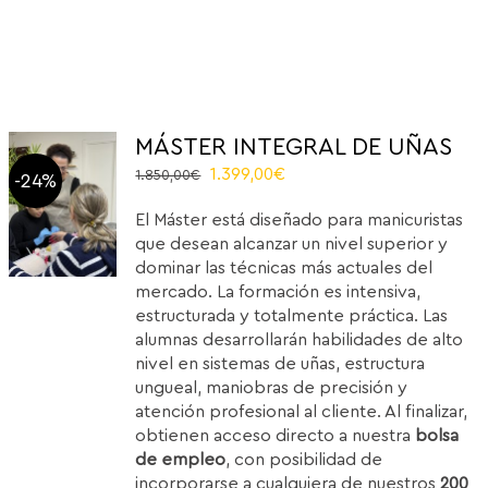
MÁSTER INTEGRAL DE UÑAS
El
El
1.399,00
€
1.850,00
€
-24%
precio
precio
El Máster está diseñado para manicuristas
original
actual
que desean alcanzar un nivel superior y
era:
es:
dominar las técnicas más actuales del
1.850,00€.
1.399,00€.
mercado. La formación es intensiva,
estructurada y totalmente práctica. Las
alumnas desarrollarán habilidades de alto
nivel en sistemas de uñas, estructura
ungueal, maniobras de precisión y
atención profesional al cliente. Al finalizar,
obtienen acceso directo a nuestra
bolsa
de empleo
, con posibilidad de
incorporarse a cualquiera de nuestros
200