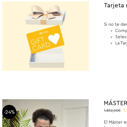
Tarjeta 
Si no te de
Compr
Selec
La Ta
MÁSTER
El
1
1.850,00
€
-24%
p
El Máster e
or