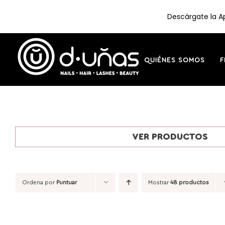
Descárgate la Ap
Saltar
al
contenido
QUIÉNES SOMOS
F
VER PRODUCTOS
Ordena por
Puntuar
Mostrar
48 productos