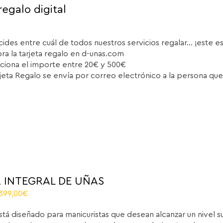
regalo digital
cides entre cuál de todos nuestros servicios regalar... ¡este e
a la tarjeta regalo en d-unas.com
ciona el importe entre 20€ y 500€
rjeta Regalo se envía por correo electrónico a la persona que
 INTEGRAL DE UÑAS
El
.399,00
€
recio
precio
stá diseñado para manicuristas que desean alcanzar un nivel 
iginal
actual