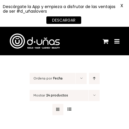
X
Descárgate la App y empieza a disfrutar de las ventajas
de ser #d_uñaslovers
DESCARGAR
Saltar
al
contenido
Ordena por
Fecha
Mostrar
24 productos