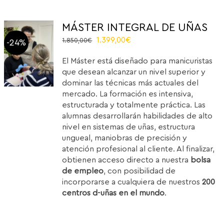
MÁSTER INTEGRAL DE UÑAS
El
El
1.399,00
€
1.850,00
€
-24%
precio
precio
El Máster está diseñado para manicuristas
original
actual
que desean alcanzar un nivel superior y
era:
es:
dominar las técnicas más actuales del
1.850,00€.
1.399,00€.
mercado. La formación es intensiva,
estructurada y totalmente práctica. Las
alumnas desarrollarán habilidades de alto
nivel en sistemas de uñas, estructura
ungueal, maniobras de precisión y
atención profesional al cliente. Al finalizar,
obtienen acceso directo a nuestra
bolsa
de empleo
, con posibilidad de
incorporarse a cualquiera de nuestros
200
centros d-uñas en el mundo
.