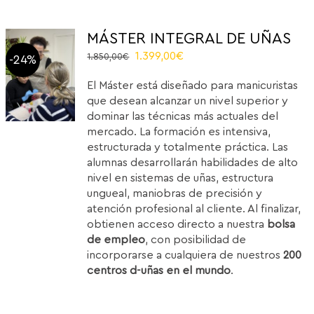
MÁSTER INTEGRAL DE UÑAS
El
El
1.399,00
€
1.850,00
€
-24%
precio
precio
El Máster está diseñado para manicuristas
original
actual
que desean alcanzar un nivel superior y
era:
es:
dominar las técnicas más actuales del
1.850,00€.
1.399,00€.
mercado. La formación es intensiva,
estructurada y totalmente práctica. Las
alumnas desarrollarán habilidades de alto
nivel en sistemas de uñas, estructura
ungueal, maniobras de precisión y
atención profesional al cliente. Al finalizar,
obtienen acceso directo a nuestra
bolsa
de empleo
, con posibilidad de
incorporarse a cualquiera de nuestros
200
centros d-uñas en el mundo
.