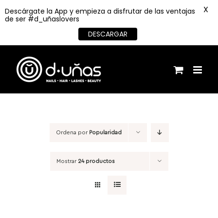
X
Descárgate la App y empieza a disfrutar de las ventajas
de ser #d_uñaslovers
DESCARGAR
Saltar
al
contenido
Ordena por
Popularidad
Mostrar
24 productos