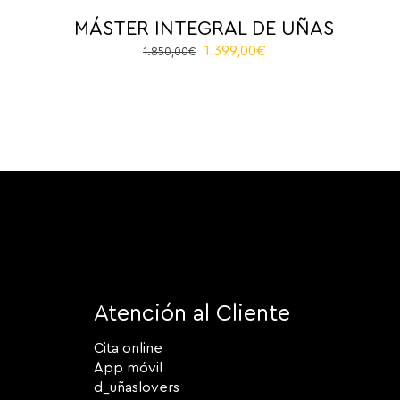
MÁSTER INTEGRAL DE UÑAS
El
El
1.399,00
€
1.850,00
€
precio
precio
original
actual
era:
es:
1.850,00€.
1.399,00€.
Atención al Cliente
Cita online
App móvil
d_uñaslovers