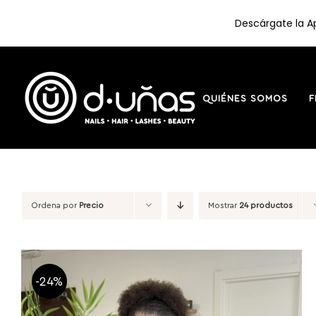
Descárgate la Ap
Saltar
al
contenido
QUIÉNES SOMOS
F
Ordena por
Precio
Mostrar
24 productos
-24%