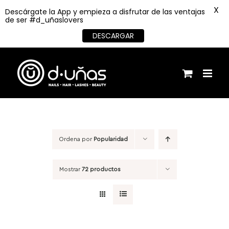
X
Descárgate la App y empieza a disfrutar de las ventajas
de ser #d_uñaslovers
DESCARGAR
Saltar
al
contenido
Ordena por
Popularidad
Mostrar
72 productos