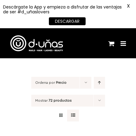
X
Descárgate la App y empieza a disfrutar de las ventajas
de ser #d_uñaslovers
DESCARGAR
Saltar
al
contenido
Ordena por
Precio
Mostrar
72 productos