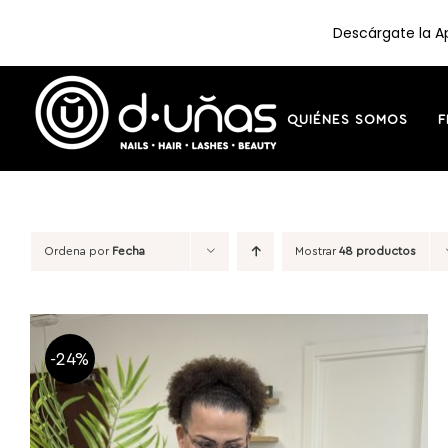
Descárgate la Ap
Saltar
al
contenido
QUIÉNES SOMOS
F
Ordena por
Fecha
Mostrar
48 productos
-24%