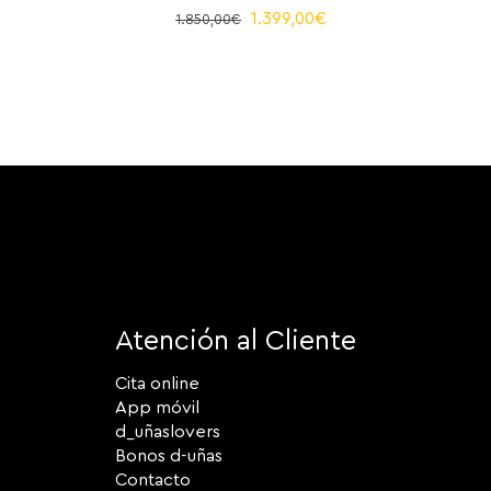
El
El
1.399,00
€
1.850,00
€
precio
precio
original
actual
era:
es:
1.850,00€.
1.399,00€.
Atención al Cliente
Cita online
App móvil
d_uñaslovers
Bonos d-uñas
Contacto