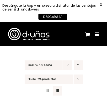
X
Descárgate la App y empieza a disfrutar de las ventajas
de ser #d_uñaslovers
DESCARGAR
Saltar
al
contenido
Ordena por
Fecha
Mostrar
24 productos