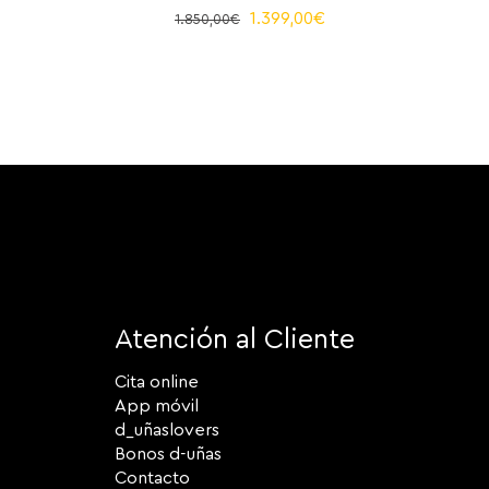
El
El
1.399,00
€
1.850,00
€
precio
precio
original
actual
era:
es:
1.850,00€.
1.399,00€.
Atención al Cliente
Cita online
App móvil
d_uñaslovers
Bonos d-uñas
Contacto