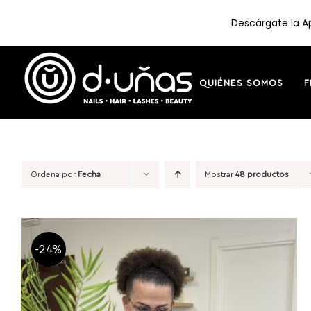
Descárgate la Ap
Saltar
al
contenido
QUIÉNES SOMOS
F
Ordena por
Fecha
Mostrar
48 productos
-24%