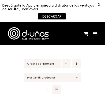
X
Descárgate la App y empieza a disfrutar de las ventajas
de ser #d_uñaslovers
DESCARGAR
Saltar
al
contenido
Ordena por
Nombre
Mostrar
48 productos