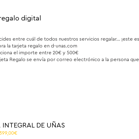
regalo digital
cides entre cuál de todos nuestros servicios regalar... ¡este e
a la tarjeta regalo en d-unas.com
ciona el importe entre 20€ y 500€
rjeta Regalo se envía por correo electrónico a la persona que
 INTEGRAL DE UÑAS
El
.399,00
€