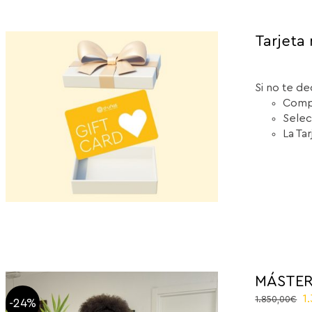
Tarjeta 
Si no te de
Compr
Selec
La Ta
MÁSTER
El
1
1.850,00
€
-24%