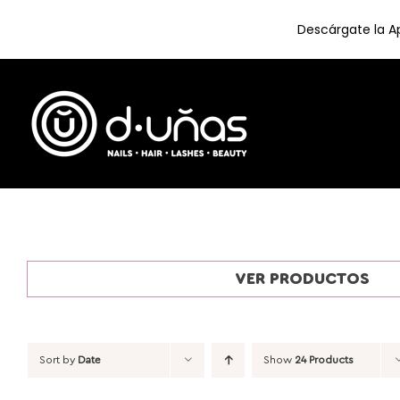
Descárgate la Ap
Skip
to
content
VER PRODUCTOS
Sort by
Date
Show
24 Products