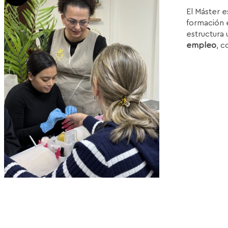
p
El Máster e
or
formación e
e
estructura 
1
empleo
, c