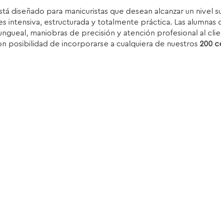
recio
precio
stá diseñado para manicuristas que desean alcanzar un nivel 
iginal
actual
s intensiva, estructurada y totalmente práctica. Las alumnas d
ra:
es:
ungueal, maniobras de precisión y atención profesional al clie
.850,00€.
1.399,00€.
on posibilidad de incorporarse a cualquiera de nuestros
200 c