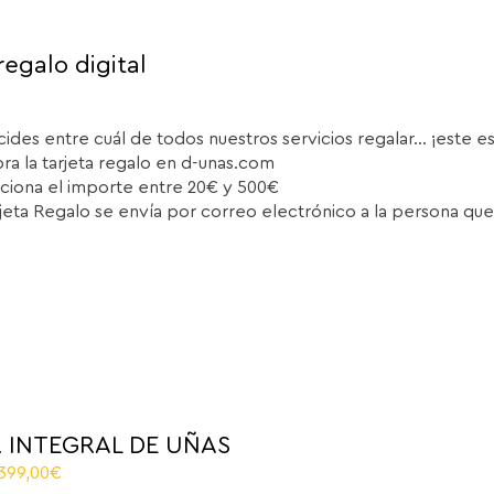
regalo digital
cides entre cuál de todos nuestros servicios regalar... ¡este e
a la tarjeta regalo en d-unas.com
ciona el importe entre 20€ y 500€
rjeta Regalo se envía por correo electrónico a la persona que
 INTEGRAL DE UÑAS
El
.399,00
€