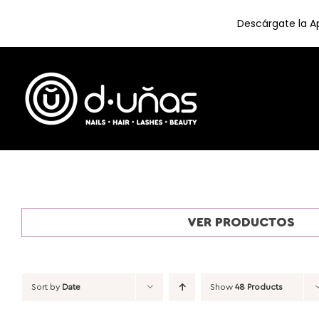
Descárgate la Ap
Skip
to
content
VER PRODUCTOS
Sort by
Date
Show
48 Products