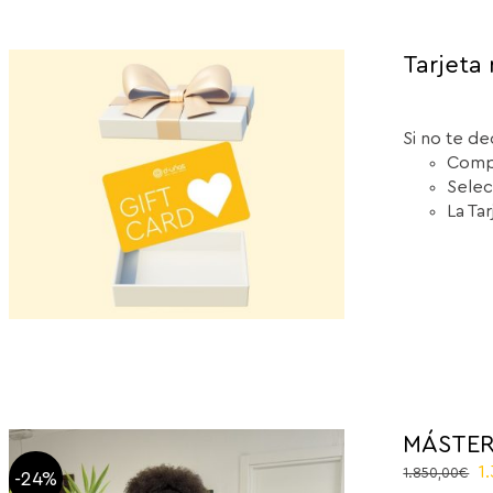
Tarjeta 
Si no te de
Compr
Selec
La Ta
MÁSTER
El
1
1.850,00
€
-24%