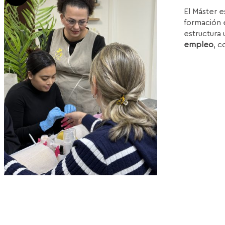
p
El Máster e
or
formación e
e
estructura 
1
empleo
, c