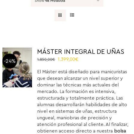
Show
48 Products
MÁSTER INTEGRAL DE UÑAS
El
El
1.399,00
€
1.850,00
€
-24%
precio
precio
El Máster está diseñado para manicuristas
original
actual
que desean alcanzar un nivel superior y
era:
es:
dominar las técnicas más actuales del
1.850,00€.
1.399,00€.
mercado. La formación es intensiva,
estructurada y totalmente práctica. Las
alumnas desarrollarán habilidades de alto
nivel en sistemas de uñas, estructura
ungueal, maniobras de precisión y
atención profesional al cliente. Al finalizar,
obtienen acceso directo a nuestra
bolsa