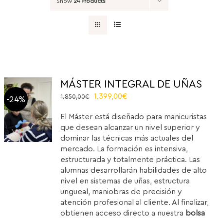
Show
24 Products
MÁSTER INTEGRAL DE UÑAS
El
El
1.399,00
€
1.850,00
€
-24%
precio
precio
El Máster está diseñado para manicuristas
original
actual
que desean alcanzar un nivel superior y
era:
es:
dominar las técnicas más actuales del
1.850,00€.
1.399,00€.
mercado. La formación es intensiva,
estructurada y totalmente práctica. Las
alumnas desarrollarán habilidades de alto
nivel en sistemas de uñas, estructura
ungueal, maniobras de precisión y
atención profesional al cliente. Al finalizar,
obtienen acceso directo a nuestra
bolsa