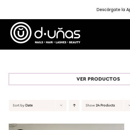
Descárgate la Ap
Skip
to
content
VER PRODUCTOS
Sort by
Date
Show
24 Products