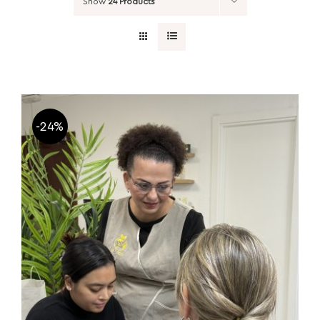
Show
24 Products
-24%