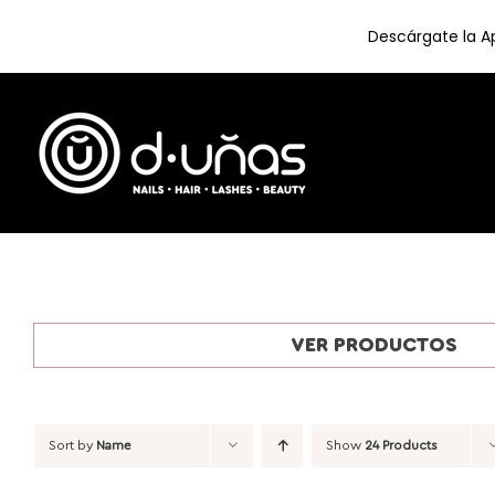
Descárgate la Ap
Skip
to
content
VER PRODUCTOS
Sort by
Name
Show
24 Products