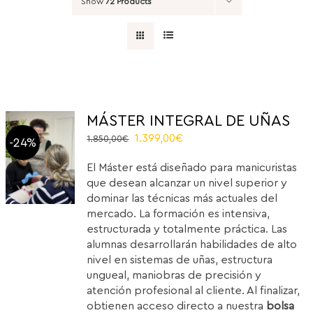
Show
72 Products
MÁSTER INTEGRAL DE UÑAS
El
El
1.399,00
€
1.850,00
€
-24%
precio
precio
El Máster está diseñado para manicuristas
original
actual
que desean alcanzar un nivel superior y
era:
es:
dominar las técnicas más actuales del
1.850,00€.
1.399,00€.
mercado. La formación es intensiva,
estructurada y totalmente práctica. Las
alumnas desarrollarán habilidades de alto
nivel en sistemas de uñas, estructura
ungueal, maniobras de precisión y
atención profesional al cliente. Al finalizar,
obtienen acceso directo a nuestra
bolsa