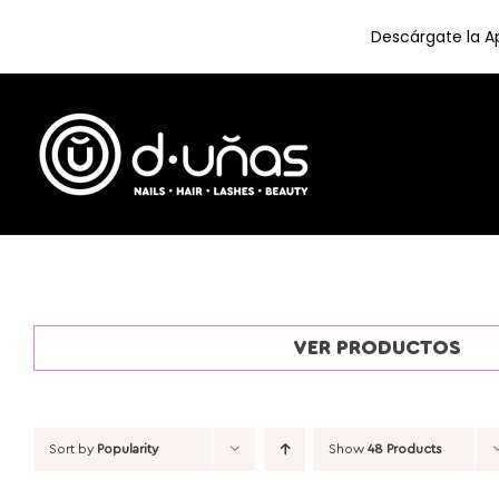
Descárgate la Ap
Skip
to
content
VER PRODUCTOS
Sort by
Popularity
Show
48 Products