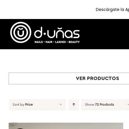
Descárgate la Ap
Skip
to
content
VER PRODUCTOS
Sort by
Price
Show
72 Products