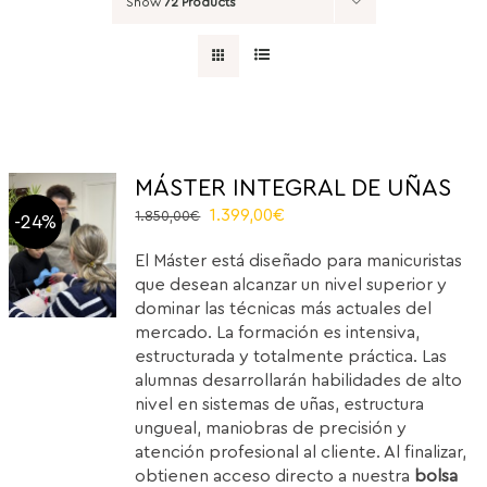
Show
72 Products
MÁSTER INTEGRAL DE UÑAS
El
El
1.399,00
€
1.850,00
€
-24%
precio
precio
El Máster está diseñado para manicuristas
original
actual
que desean alcanzar un nivel superior y
era:
es:
dominar las técnicas más actuales del
1.850,00€.
1.399,00€.
mercado. La formación es intensiva,
estructurada y totalmente práctica. Las
alumnas desarrollarán habilidades de alto
nivel en sistemas de uñas, estructura
ungueal, maniobras de precisión y
atención profesional al cliente. Al finalizar,
obtienen acceso directo a nuestra
bolsa