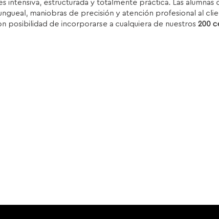
s intensiva, estructurada y totalmente práctica. Las alumnas d
ra:
es:
ungueal, maniobras de precisión y atención profesional al clie
.850,00€.
1.399,00€.
on posibilidad de incorporarse a cualquiera de nuestros
200 c