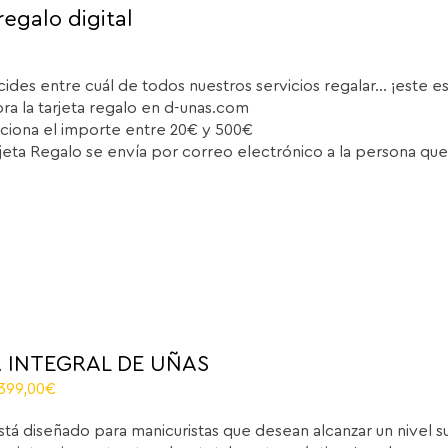
regalo digital
cides entre cuál de todos nuestros servicios regalar... ¡este e
a la tarjeta regalo en d-unas.com
ciona el importe entre 20€ y 500€
rjeta Regalo se envía por correo electrónico a la persona que
 INTEGRAL DE UÑAS
El
.399,00
€
recio
precio
stá diseñado para manicuristas que desean alcanzar un nivel 
iginal
actual