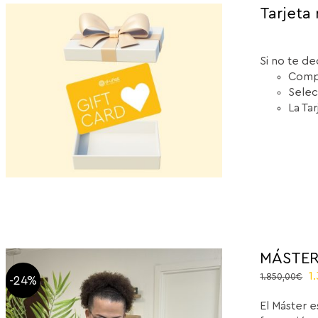
Tarjeta 
Si no te de
Compr
Selec
La Ta
MÁSTER
El
1
1.850,00
€
-24%
p
El Máster e
or