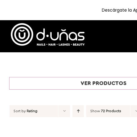
Descárgate la Ap
Skip
to
content
VER PRODUCTOS
Sort by
Rating
Show
72 Products