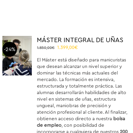
MÁSTER INTEGRAL DE UÑAS
Original
Current
1.399,00
€
1.850,00
€
-24%
price
price
El Máster está diseñado para manicuristas
was:
is:
que desean alcanzar un nivel superior y
1.850,00€.
1.399,00€.
dominar las técnicas más actuales del
mercado. La formación es intensiva,
estructurada y totalmente práctica. Las
alumnas desarrollarán habilidades de alto
nivel en sistemas de uñas, estructura
ungueal, maniobras de precisión y
atención profesional al cliente. Al finalizar,
obtienen acceso directo a nuestra
bolsa
de empleo
, con posibilidad de
incorporarse a cualquiera de nuestros
200