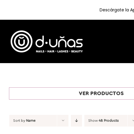
Descárgate la Ap
Skip
to
content
VER PRODUCTOS
Sort by
Name
Show
48 Products