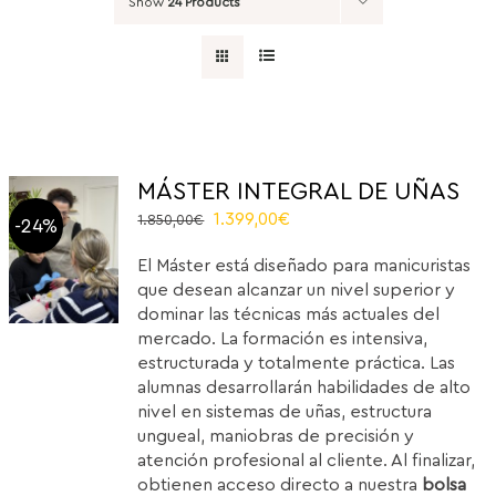
Show
24 Products
MÁSTER INTEGRAL DE UÑAS
Original
Current
1.399,00
€
1.850,00
€
-24%
price
price
El Máster está diseñado para manicuristas
was:
is:
que desean alcanzar un nivel superior y
1.850,00€.
1.399,00€.
dominar las técnicas más actuales del
mercado. La formación es intensiva,
estructurada y totalmente práctica. Las
alumnas desarrollarán habilidades de alto
nivel en sistemas de uñas, estructura
ungueal, maniobras de precisión y
atención profesional al cliente. Al finalizar,
obtienen acceso directo a nuestra
bolsa