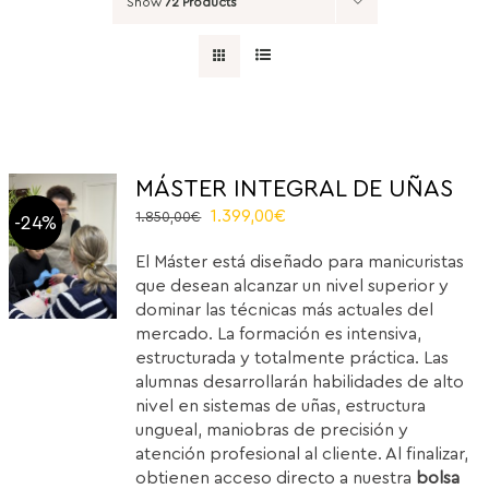
Show
72 Products
MÁSTER INTEGRAL DE UÑAS
Original
Current
1.399,00
€
1.850,00
€
-24%
price
price
El Máster está diseñado para manicuristas
was:
is:
que desean alcanzar un nivel superior y
1.850,00€.
1.399,00€.
dominar las técnicas más actuales del
mercado. La formación es intensiva,
estructurada y totalmente práctica. Las
alumnas desarrollarán habilidades de alto
nivel en sistemas de uñas, estructura
ungueal, maniobras de precisión y
atención profesional al cliente. Al finalizar,
obtienen acceso directo a nuestra
bolsa