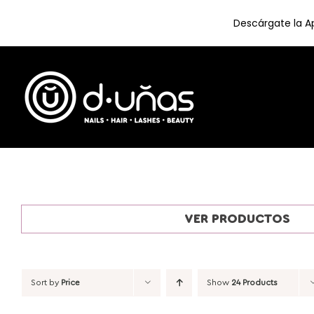
Descárgate la Ap
Skip
to
content
VER PRODUCTOS
Sort by
Price
Show
24 Products