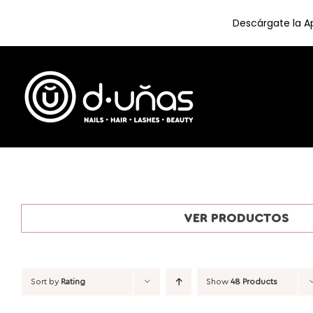
Descárgate la Ap
Skip
to
content
VER PRODUCTOS
Sort by
Rating
Show
48 Products