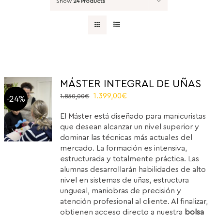
Show
24 Products
MÁSTER INTEGRAL DE UÑAS
Original
Current
1.399,00
€
1.850,00
€
-24%
price
price
El Máster está diseñado para manicuristas
was:
is:
que desean alcanzar un nivel superior y
1.850,00€.
1.399,00€.
dominar las técnicas más actuales del
mercado. La formación es intensiva,
estructurada y totalmente práctica. Las
alumnas desarrollarán habilidades de alto
nivel en sistemas de uñas, estructura
ungueal, maniobras de precisión y
atención profesional al cliente. Al finalizar,
obtienen acceso directo a nuestra
bolsa