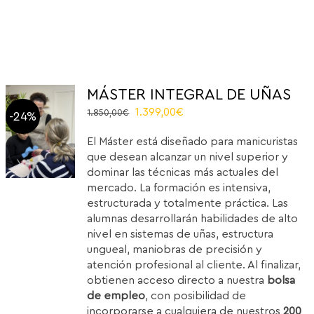
MÁSTER INTEGRAL DE UÑAS
Original
Current
1.399,00
€
1.850,00
€
-24%
price
price
El Máster está diseñado para manicuristas
was:
is:
que desean alcanzar un nivel superior y
1.850,00€.
1.399,00€.
dominar las técnicas más actuales del
mercado. La formación es intensiva,
estructurada y totalmente práctica. Las
alumnas desarrollarán habilidades de alto
nivel en sistemas de uñas, estructura
ungueal, maniobras de precisión y
atención profesional al cliente. Al finalizar,
obtienen acceso directo a nuestra
bolsa
de empleo
, con posibilidad de
incorporarse a cualquiera de nuestros
200